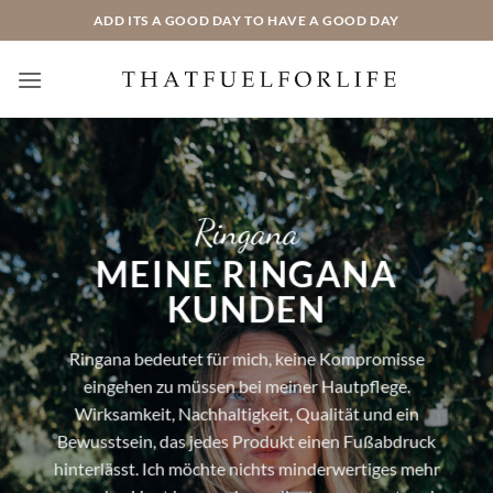
Zum
ADD ITS A GOOD DAY TO HAVE A GOOD DAY
Inhalt
springen
Ringana
MEINE RINGANA
KUNDEN
Ringana bedeutet für mich, keine Kompromisse
eingehen zu müssen bei meiner Hautpflege.
Wirksamkeit, Nachhaltigkeit, Qualität und ein
Bewusstsein, das jedes Produkt einen Fußabdruck
hinterlässt. Ich möchte nichts minderwertiges mehr