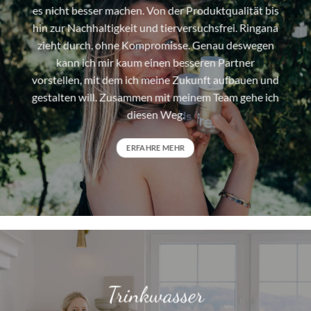
es nicht besser machen. Von der Produktqualität bis
hin zur Nachhaltigkeit und tierversuchsfrei. Ringana
zieht durch, ohne Kompromisse. Genau deswegen
kann ich mir kaum einen besseren Partner
vorstellen, mit dem ich meine Zukunft aufbauen und
gestalten will. Zusammen mit meinem Team gehe ich
diesen Weg.
ERFAHRE MEHR
Trinkwasser