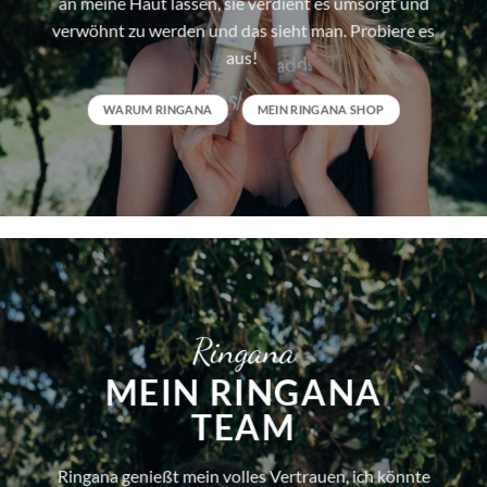
an meine Haut lassen, sie verdient es umsorgt und
verwöhnt zu werden und das sieht man. Probiere es
aus!
WARUM RINGANA
MEIN RINGANA SHOP
Ringana
MEIN RINGANA
TEAM
Ringana genießt mein volles Vertrauen, ich könnte